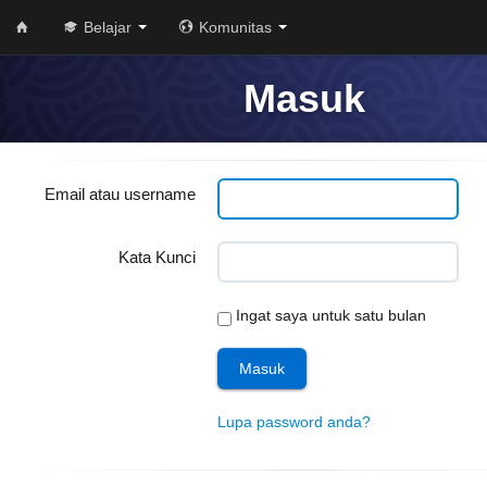
Belajar
Komunitas
Masuk
Email atau username
Kata Kunci
Ingat saya untuk satu bulan
Lupa password anda?