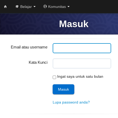
Belajar
Komunitas
Masuk
Email atau username
Kata Kunci
Ingat saya untuk satu bulan
Lupa password anda?