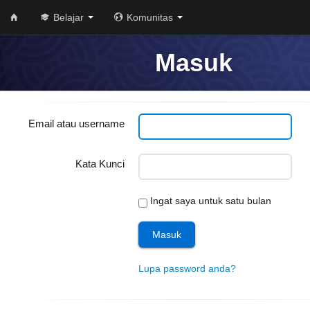
Belajar
Komunitas
Masuk
Email atau username
Kata Kunci
Ingat saya untuk satu bulan
Lupa password anda?