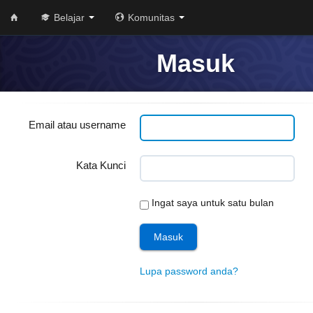
Belajar
Komunitas
Masuk
Email atau username
Kata Kunci
Ingat saya untuk satu bulan
Lupa password anda?