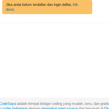
Jika anda belum terdaftar dan ingin daftar,
klik
disini.
CodeSaya
adalah tempat belajar coding yang mudah, seru, dan gratis
eh
coder Indonesia
dengan
perangkat
open
source
dan berumah di
Di