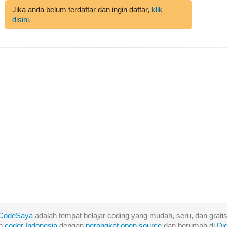
Jika anda belum terdaftar dan ingin daftar,
klik
disini.
CodeSaya
adalah tempat belajar coding yang mudah, seru, dan gratis
eh
coder Indonesia
dengan
perangkat
open
source
dan berumah di
Di