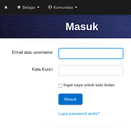
Belajar
Komunitas
Masuk
Email atau username
Kata Kunci
Ingat saya untuk satu bulan
Lupa password anda?