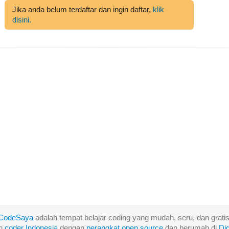
Jika anda belum terdaftar dan ingin daftar,
klik
disini.
CodeSaya
adalah tempat belajar coding yang mudah, seru, dan gratis
eh
coder Indonesia
dengan
perangkat
open
source
dan berumah di
Di