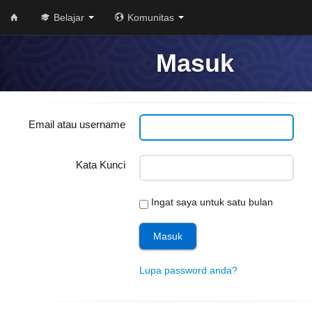
Belajar
Komunitas
Masuk
Email atau username
Kata Kunci
Ingat saya untuk satu bulan
Lupa password anda?