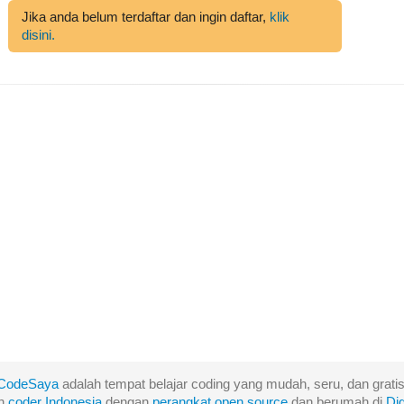
Jika anda belum terdaftar dan ingin daftar,
klik
disini.
CodeSaya
adalah tempat belajar coding yang mudah, seru, dan gratis
eh
coder Indonesia
dengan
perangkat
open
source
dan berumah di
Di