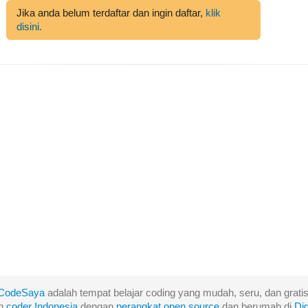
Jika anda belum terdaftar dan ingin daftar,
klik
disini.
CodeSaya
adalah tempat belajar coding yang mudah, seru, dan gratis
eh
coder Indonesia
dengan
perangkat
open
source
dan berumah di
Di