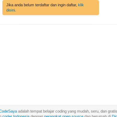
Jika anda belum terdaftar dan ingin daftar,
klik
disini.
CodeSaya
adalah tempat belajar coding yang mudah, seru, dan gratis
eh
coder Indonesia
dengan
perangkat
open
source
dan berumah di
Di