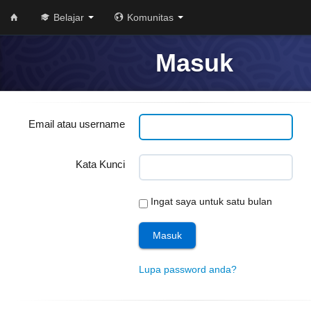
Belajar
Komunitas
Masuk
Email atau username
Kata Kunci
Ingat saya untuk satu bulan
Lupa password anda?