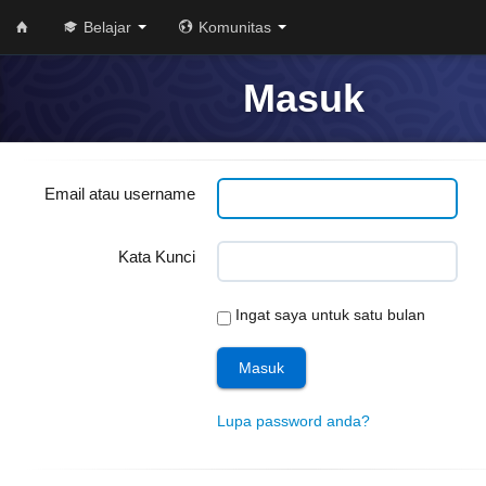
Belajar
Komunitas
Masuk
Email atau username
Kata Kunci
Ingat saya untuk satu bulan
Lupa password anda?