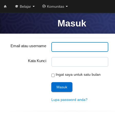
Belajar
Komunitas
Masuk
Email atau username
Kata Kunci
Ingat saya untuk satu bulan
Lupa password anda?