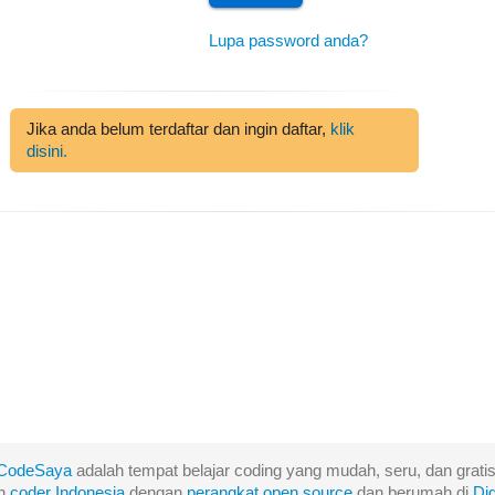
Lupa password anda?
Jika anda belum terdaftar dan ingin daftar,
klik
disini.
CodeSaya
adalah tempat belajar coding yang mudah, seru, dan gratis
eh
coder Indonesia
dengan
perangkat
open
source
dan berumah di
Di