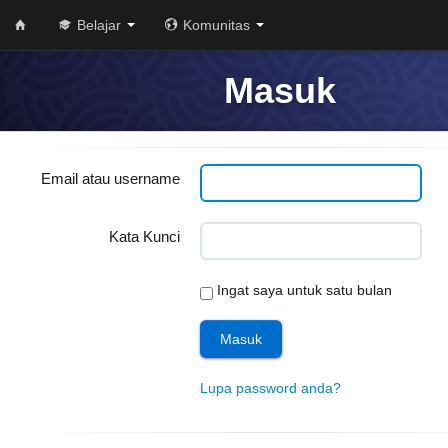
Belajar
Komunitas
Masuk
Email atau username
Kata Kunci
Ingat saya untuk satu bulan
Lupa password anda?