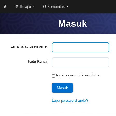
Belajar
Komunitas
Masuk
Email atau username
Kata Kunci
Ingat saya untuk satu bulan
Lupa password anda?