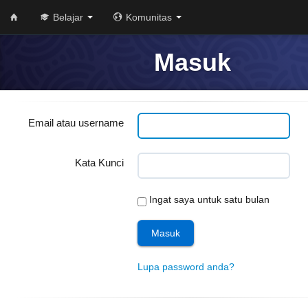
Belajar
Komunitas
Masuk
Email atau username
Kata Kunci
Ingat saya untuk satu bulan
Lupa password anda?