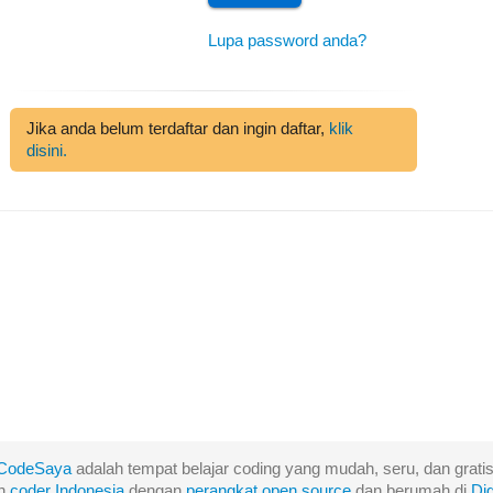
Lupa password anda?
Jika anda belum terdaftar dan ingin daftar,
klik
disini.
CodeSaya
adalah tempat belajar coding yang mudah, seru, dan gratis
eh
coder Indonesia
dengan
perangkat
open
source
dan berumah di
Di