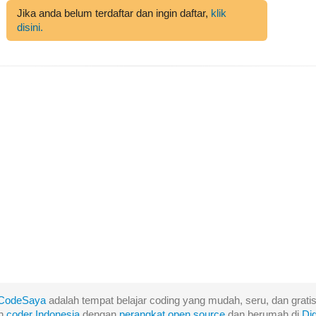
Jika anda belum terdaftar dan ingin daftar,
klik
disini.
CodeSaya
adalah tempat belajar coding yang mudah, seru, dan gratis
eh
coder Indonesia
dengan
perangkat
open
source
dan berumah di
Di