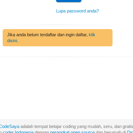
Lupa password anda?
Jika anda belum terdaftar dan ingin daftar,
klik
disini.
CodeSaya
adalah tempat belajar coding yang mudah, seru, dan gratis
eh
coder Indonesia
dengan
perangkat
open
source
dan berumah di
Di