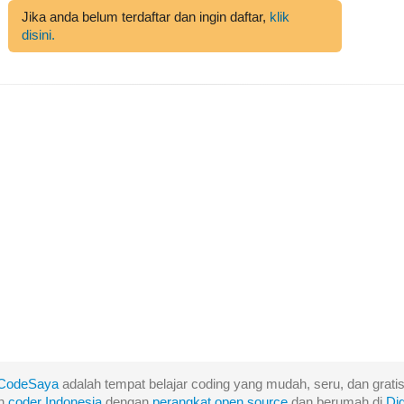
Jika anda belum terdaftar dan ingin daftar,
klik
disini.
CodeSaya
adalah tempat belajar coding yang mudah, seru, dan gratis
eh
coder Indonesia
dengan
perangkat
open
source
dan berumah di
Di