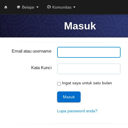
Belajar
Komunitas
Masuk
Email atau username
Kata Kunci
Ingat saya untuk satu bulan
Lupa password anda?