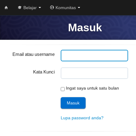
Belajar
Komunitas
Masuk
Email atau username
Kata Kunci
Ingat saya untuk satu bulan
Lupa password anda?