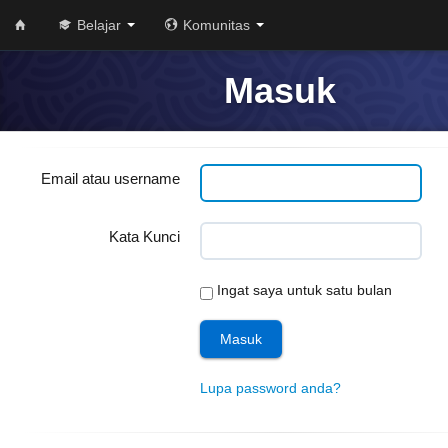
Belajar
Komunitas
Masuk
Email atau username
Kata Kunci
Ingat saya untuk satu bulan
Lupa password anda?