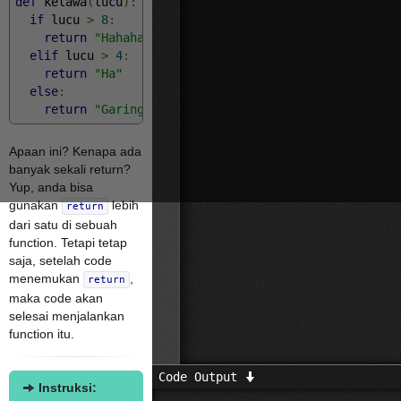
def
 ketawa
(
lucu
):
if
 lucu 
>
8
:
return
"Hahaha"
elif
 lucu 
>
4
:
return
"Ha"
else
:
return
"Garing!"
Apaan ini? Kenapa ada
banyak sekali return?
Yup, anda bisa
gunakan
lebih
return
dari satu di sebuah
function. Tetapi tetap
saja, setelah code
menemukan
,
return
maka code akan
selesai menjalankan
function itu.
Code Output
Instruksi: