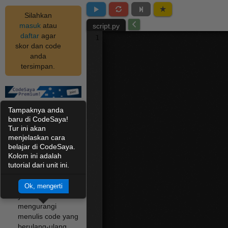
Silahkan
masuk
atau
script.py
daftar
agar
1
skor dan code
anda
tersimpan.
kembali
unit
Tampaknya anda
baru di CodeSaya!
Kesimpulan
Tur ini akan
menjelaskan cara
belajar di CodeSaya.
Di sub bab ini anda
Kolom ini adalah
telah belajar banyak
tutorial dari unit ini.
tentang fungsi:
Manfaatnya fungsi
Ok, mengerti
yaitu untuk
mengurangi
menulis code yang
berulang-ulang,