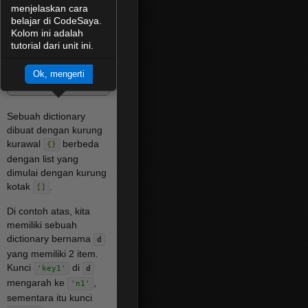
dengan
kunci (key)
.
menjelaskan cara
Sebuah kunci bisa
belajar di CodeSaya.
merupakan angka atau
Kolom ini adalah
string. Sintaksnya
tutorial dari unit ini.
seperti ini:
Ok, mengerti
d 
=
{
'key1'
:
'n1'
,
'key2'
:
'n2'
}
Sebuah dictionary
dibuat dengan kurung
kurawal
berbeda
{}
dengan list yang
dimulai dengan kurung
kotak
.
[]
Di contoh atas, kita
memiliki sebuah
dictionary bernama
d
yang memiliki 2 item.
Kunci
di
'key1'
d
mengarah ke
,
'n1'
sementara itu kunci