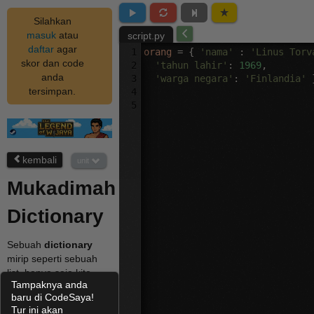
Silahkan
masuk
atau
script.py
daftar
agar
1
orang
 = { 
'nama'
 : 
'Linus Torv
skor dan code
2
'tahun lahir'
: 
1969
,
anda
3
'warga negara'
: 
'Finlandia'
 
tersimpan.
4
5
kembali
unit
Mukadimah
Dictionary
Sebuah
dictionary
mirip seperti sebuah
list, hanya saja kita
Tampaknya anda
mengaksesnya bukan
baru di CodeSaya!
dengan indeks tetapi
Tur ini akan