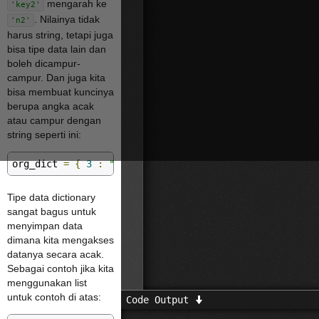
mengarah ke
'key2'
. Nilainya tidak
'n2'
harus string, tetapi juga
bisa tipe data lain dan
boleh dicampur-
campur. Dan juga kita
bisa membuat kuncinya
berupa angka acak
atau campur dengan
string seperti ini:
org_dict 
=
{
3
:
"hi"
,
"umur"
:
17
,
"coder"
:
True
}
Tipe data dictionary
sangat bagus untuk
menyimpan data
dimana kita mengakses
datanya secara acak.
Sebagai contoh jika kita
menggunakan list
untuk contoh di atas:
Code Output