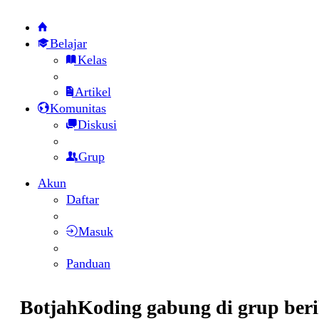
Belajar
Kelas
Artikel
Komunitas
Diskusi
Grup
Akun
Daftar
Masuk
Panduan
BotjahKoding gabung di grup ber