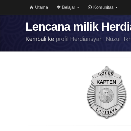
Utama
Belajar
Komunitas
Lencana milik Herd
Kembali ke
profil Herdiansyah_Nuzul_Ik