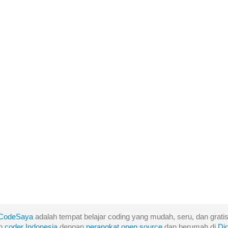
CodeSaya
adalah tempat belajar coding yang mudah, seru, dan gratis
eh
coder Indonesia
dengan
perangkat
open
source
dan berumah di
Di