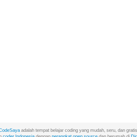
CodeSaya
adalah tempat belajar coding yang mudah, seru, dan gratis
eh
coder Indonesia
dengan
perangkat
open
source
dan berumah di
Di