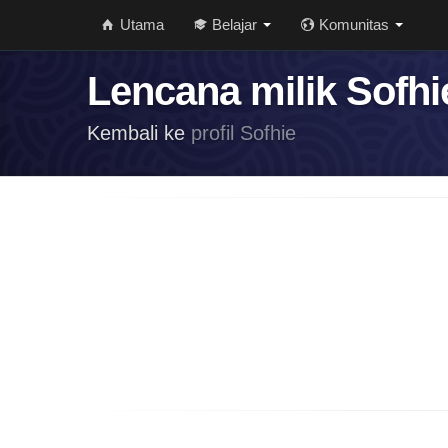
Utama
Belajar
Komunitas
Lencana milik Sofhi
Kembali ke
profil Sofhie