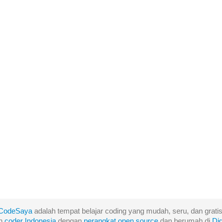
CodeSaya
adalah tempat belajar coding yang mudah, seru, dan gratis
eh
coder Indonesia
dengan
perangkat
open
source
dan berumah di
Di