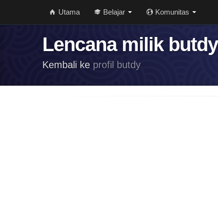
Utama
Belajar
Komunitas
Lencana milik butdy
Kembali ke
profil butdy