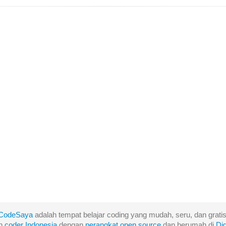
CodeSaya
adalah tempat belajar coding yang mudah, seru, dan gratis
eh
coder Indonesia
dengan
perangkat
open
source
dan berumah di
Di