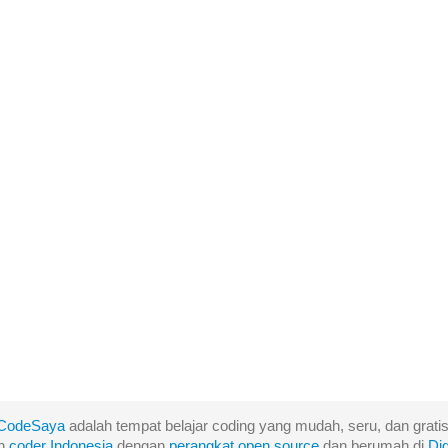
CodeSaya
adalah tempat belajar coding yang mudah, seru, dan gratis
eh
coder Indonesia
dengan
perangkat
open
source
dan berumah di
Di