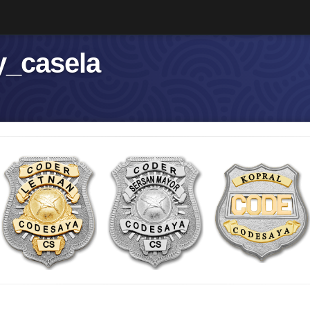
y_casela