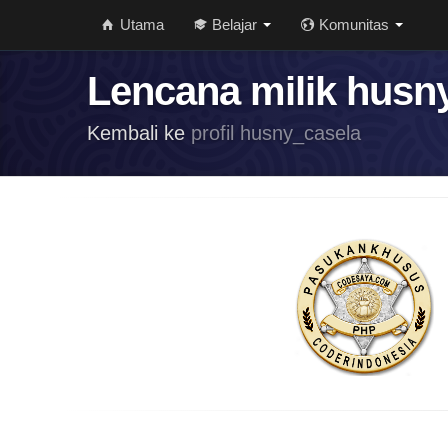
Utama
Belajar
Komunitas
Lencana milik husn
Kembali ke
profil husny_casela