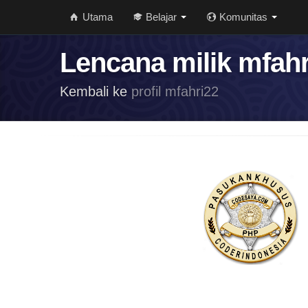
Utama
Belajar
Komunitas
Lencana milik mfahr
Kembali ke
profil mfahri22