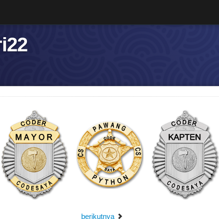
i22
berikutnya