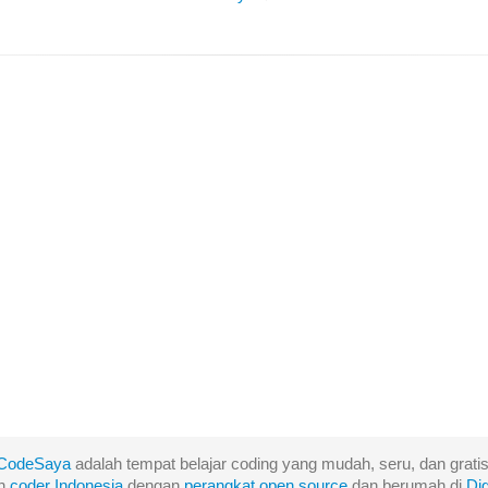
CodeSaya
adalah tempat belajar coding yang mudah, seru, dan gratis
eh
coder Indonesia
dengan
perangkat
open
source
dan berumah di
Di