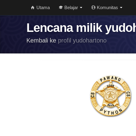
Utama
Belajar
Komunitas
Lencana milik yudo
Kembali ke
profil yudohartono