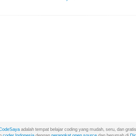
CodeSaya
adalah tempat belajar coding yang mudah, seru, dan gratis
eh
coder Indonesia
dengan
perangkat
open
source
dan berumah di
Di