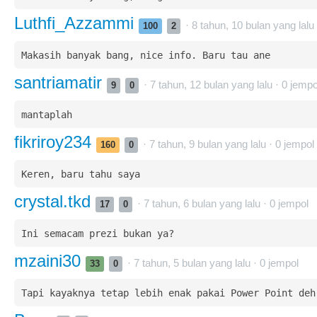
Luthfi_Azzammi
· 8 tahun, 10 bulan yang lalu
100
2
Makasih banyak bang, nice info. Baru tau ane 
santriamatir
· 7 tahun, 12 bulan yang lalu ·
0
jempo
9
0
mantaplah
fikriroy234
· 7 tahun, 9 bulan yang lalu ·
0
jempol
160
0
Keren, baru tahu saya
crystal.tkd
· 7 tahun, 6 bulan yang lalu ·
0
jempol
17
0
Ini semacam prezi bukan ya?
mzaini30
· 7 tahun, 5 bulan yang lalu ·
0
jempol
33
0
Tapi kayaknya tetap lebih enak pakai Power Point deh