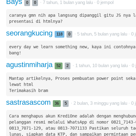
Bays
· 7 tahun, 1 bulan yang lalu ·
0
jempol
0
0
caranya gmn nih apa langsung dipanggil gitu JS nya la
presentasi di htmlnya?
seorangkucing
· 5 tahun, 5 bulan yang lalu ·
0
j
118
0
every day we learn something new, kaya ini contohnya.
bang!
agustinmiharja
· 1 tahun, 10 bulan yang lalu ·
0
52
2
Mantap artikelnya, Proses pembuatan power point sekar
lewat html

Terimakasih bram
sastrasascom
· 2 bulan, 3 minggu yang lalu ·
0
j
36
5
Cara menghapus akun KrediOne adalah dengan menghubung
pelanggan resmi melalui WhatsApp di nomor 0821_7143-0
0813_7071-129, atau 0813-7071133 Pastikan seluruh tag
lunas, siapkan data KTP, dan sampaikan permintaan pen