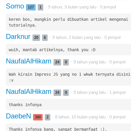
Somo
· 9 tahun, 3 bulan yang lalu ·
0
jempol
127
1
keren bos, mungkin perlu dibuatkan artikel mengenai 
tutorialnya.
Darknur
· 9 tahun, 2 bulan yang lalu ·
0
jempol
20
6
wuih, mantab artikelnya, thank you :D
NaufalAlHikam
· 9 tahun yang lalu ·
0
jempol
24
0
Wah kirain Impress JS yang no 1 wkwk ternyata disini 
:v
NaufalAlHikam
· 9 tahun yang lalu ·
1
jempol
24
0
DaebeN
· 8 tahun, 10 bulan yang lalu ·
0
jempol
300
2
Thanks infonya bang, sangat bermanfaat :).