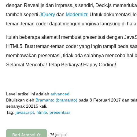
dengan Reveal.js dan Impress.js sendiri, Deck.js memerlukan
tambah seperti
JQuery
dan
Modernizr
. Untuk dokumentasi l
teman-teman coder dapat mengunjunginya langsung di ha
Itulah beberapa alternatif membuat presentasi dengan JavaS
HTML5. Buat teman-teman coder yang ingin tampil beda saa
membawakan presentasi, tidak ada salahnya mencoba hal ba
Selamat Mencoba! Tetap Berkarya! Happy Coding!
Level artikel ini adalah
advanced
.
Dituliskan oleh
Bramanto (bramanto)
pada 8 Februari 2017 dan tel
sebanyak 20215 kali.
Tag:
javascript
,
html5
,
presentasi
Beri Jempol
·
76
jempol