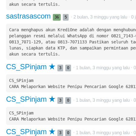
akun secara tertulis.
sastrasascom
· 2 bulan, 3 minggu yang lalu ·
0
j
36
5
Cara menghapus akun KrediOne adalah dengan menghubung
pelanggan resmi melalui WhatsApp di nomor 0821_7143-0
0813_7071-129, atau 0813-7071133 Pastikan seluruh tag
lunas, siapkan data KTP, dan sampaikan permintaan pen
akun secara tertulis.
CS_SPinjam
· 1 bulan, 3 minggu yang lalu ·
0
3
0
CS_SPinjam  

CS_SPinjam
· 1 bulan, 3 minggu yang lalu ·
0
3
0
CS_SPinjam  

CS_SPinjam
· 1 bulan, 3 minggu yang lalu ·
0
3
0