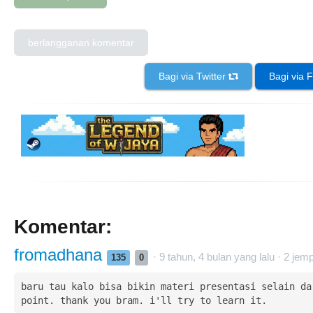
berlangganan komentar
Bagi via Twitter
Bagi via
Komentar:
fromadhana
· 9 tahun, 4 bulan yang lalu ·
2
jemp
135
0
baru tau kalo bisa bikin materi presentasi selain dar
point. thank you bram. i'll try to learn it. 