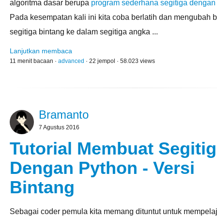
algoritma dasar berupa
program sederhana segitiga dengan 
Pada kesempatan kali ini kita coba berlatih dan mengubah 
segitiga bintang ke dalam segitiga angka ...
Lanjutkan membaca
11 menit bacaan ·
advanced
· 22 jempol · 58.023 views
Bramanto
7 Agustus 2016
Tutorial Membuat Segiti
Dengan Python - Versi
Bintang
Sebagai coder pemula kita memang dituntut untuk mempela