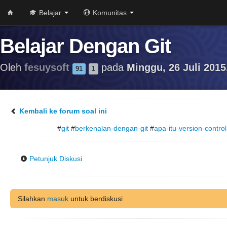
Belajar
Komunitas
Belajar Dengan Git
Oleh
fesuysoft
pada
Minggu, 26 Juli 2015
91
1
Kembali ke forum soal ini
#
git
#
berkenalan-dengan-git
#
apa-itu-version-control
Petunjuk Diskusi
Silahkan
masuk
untuk berdiskusi