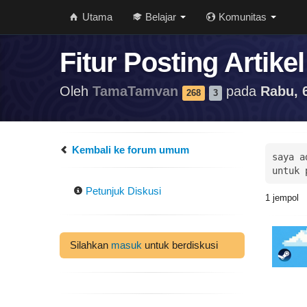
Utama
Belajar
Komunitas
Fitur Posting Artikel
Oleh
TamaTamvan
pada
Rabu, 
268
3
Kembali ke forum umum
saya a
untuk 
Petunjuk Diskusi
1
jempol
Silahkan
masuk
untuk berdiskusi