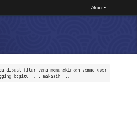
Akun
a dibuat fitur yang memungkinkan semua user 
gging begitu  . . makasih  ..