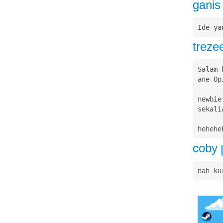
gani
Ide ya
trez
Salam 
ane Opi
newbie
sekali
hehehe
coby
nah ku