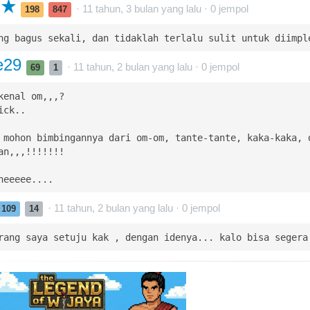
s
· 11 tahun, 3 bulan yang lalu ·
0
jempol
198
847
ng bagus sekali, dan tidaklah terlalu sulit untuk diimpl
ee29
· 11 tahun, 2 bulan yang lalu ·
0
jempol
69
1
kenal om,,,?

ck..

 mohon bimbingannya dari om-om, tante-tante, kaka-kaka, d
an,,,!!!!!!!

heeeee....
· 11 tahun, 2 bulan yang lalu ·
0
jempol
109
14
rang saya setuju kak , dengan idenya... kalo bisa segera