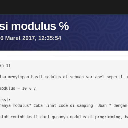
si modulus ℅
6 Maret 2017, 12:35:54
h 1)

isa menyimpan hasil modulus di sebuah variabel seperti in
modulus = 10 % 7

nanya modulus? Coba lihat code di samping! Ubah ? dengan 
alah contoh kecil dari gunanya modulus di programming, ba