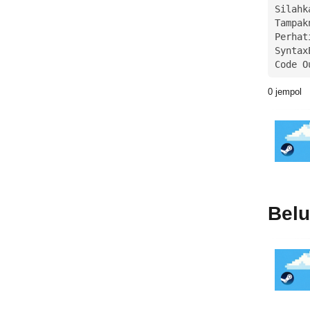
Silahk
Tampak
Perhat
Syntax
Code O
0
jempol
Bel