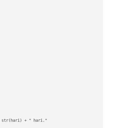
str(hari) + " hari."
