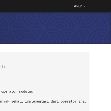
Akun
i:

operator modulus!

nyak sekali implementasi dari operator ini.
