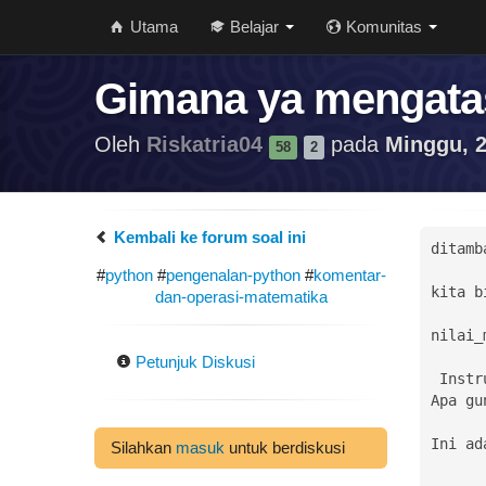
Utama
Belajar
Komunitas
Gimana ya mengata
Oleh
Riskatria04
pada
Minggu, 2
58
2
Kembali ke forum soal ini
ditamba
#
python
#
pengenalan-python
#
komentar-
kita b
dan-operasi-matematika
nilai_
Petunjuk Diskusi
 Instruksi:

Apa gu
Ini ad
Silahkan
masuk
untuk berdiskusi