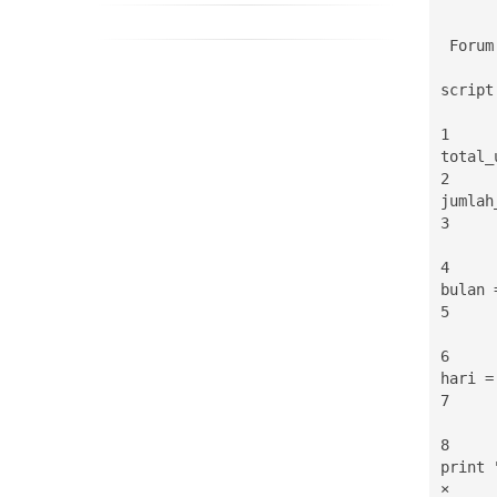
 Forum

script.
1

total_
2

jumlah
3

4

bulan 
5

6

hari =
7

8

print 
×
