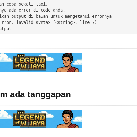
an coba sekali lagi. 

nya ada error di code anda.

ikan output di bawah untuk mengetahui errornya.

Error: invalid syntax (<string>, line 7)

utput 
um ada tanggapan