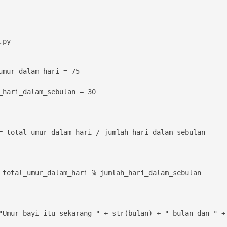
py 

umur_dalam_hari = 75

_hari_dalam_sebulan = 30

= total_umur_dalam_hari / jumlah_hari_dalam_sebulan

 total_umur_dalam_hari ℅ jumlah_hari_dalam_sebulan

"Umur bayi itu sekarang " + str(bulan) + " bulan dan " + 