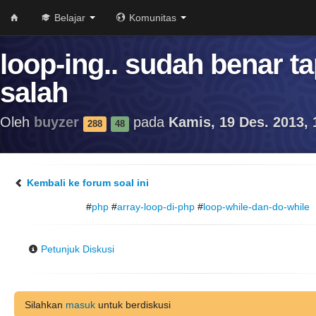
Belajar
Komunitas
loop-ing.. sudah benar ta
salah
Oleh
buyzer
pada
Kamis, 19 Des. 2013, 
288
48
Kembali ke forum soal ini
#
php
#
array-loop-di-php
#
loop-while-dan-do-while
Petunjuk Diskusi
Silahkan
masuk
untuk berdiskusi