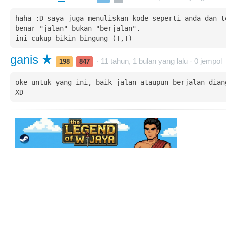
haha :D saya juga menuliskan kode seperti anda dan te
benar "jalan" bukan "berjalan".

ini cukup bikin bingung (T,T)
ganis
· 11 tahun, 1 bulan yang lalu ·
0
jempol
198
847
oke untuk yang ini, baik jalan ataupun berjalan diang
XD