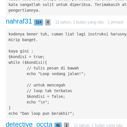
kata sangatlah sulit untuk diperiksa. Terimakasih ata
pengertiannya.
nahraf31
· 11 tahun, 1 bulan yang lalu ·
1
jempol
114
4
kodenya bener tuh, cuman liat lagi instruksi harusnya
mirip banget.

kaya gini :

$kondisi = true;

while ($kondisi){

	// tulis pesan di bawah

	echo "Loop sedang jalan!";

	// untuk mencegah

	// loop tak terbatas

	$kondisi = false;

	echo "\n";

}

echo "Dan loop pun berakhir";
detective_occta
· 11 tahun, 1 bulan yang lalu ·
86
1