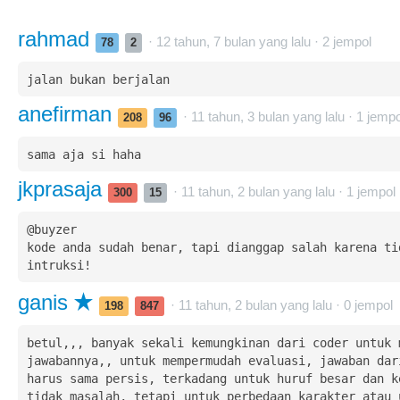
rahmad
· 12 tahun, 7 bulan yang lalu ·
2
jempol
78
2
jalan bukan berjalan
anefirman
· 11 tahun, 3 bulan yang lalu ·
1
jempo
208
96
sama aja si haha
jkprasaja
· 11 tahun, 2 bulan yang lalu ·
1
jempol
300
15
@buyzer

kode anda sudah benar, tapi dianggap salah karena tid
intruksi!
ganis
· 11 tahun, 2 bulan yang lalu ·
0
jempol
198
847
betul,,, banyak sekali kemungkinan dari coder untuk m
jawabannya,, untuk mempermudah evaluasi, jawaban dari
harus sama persis, terkadang untuk huruf besar dan ke
tidak masalah, tetapi untuk perbedaan karakter atau u