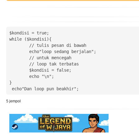
$kondisi = true;

while ($kondisi){

	// tulis pesan di bawah

	echo"loop sedang berjalan";

	// untuk mencegah

	// loop tak terbatas

	$kondisi = false;

	echo "\n";

}

 echo"Dan loop pun beakhir";
5
jempol