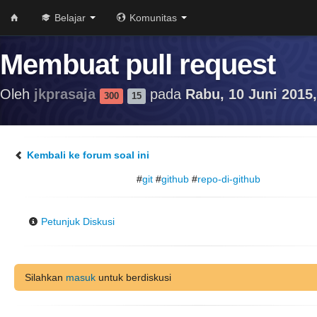
Belajar
Komunitas
Membuat pull request
Oleh
jkprasaja
pada
Rabu, 10 Juni 2015,
300
15
Kembali ke forum soal ini
#
git
#
github
#
repo-di-github
Petunjuk Diskusi
Silahkan
masuk
untuk berdiskusi