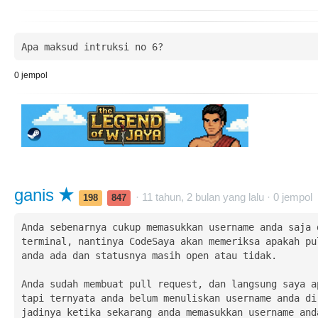
Apa maksud intruksi no 6?
0
jempol
ganis
· 11 tahun, 2 bulan yang lalu ·
0
jempol
198
847
Anda sebenarnya cukup memasukkan username anda saja d
terminal, nantinya CodeSaya akan memeriksa apakah pul
anda ada dan statusnya masih open atau tidak.

Anda sudah membuat pull request, dan langsung saya ap
tapi ternyata anda belum menuliskan username anda di 
jadinya ketika sekarang anda memasukkan username anda