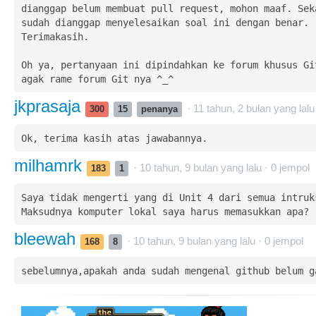
dianggap belum membuat pull request, mohon maaf. Seka
sudah dianggap menyelesaikan soal ini dengan benar. 
Terimakasih.

Oh ya, pertanyaan ini dipindahkan ke forum khusus Git
agak rame forum Git nya ^_^
jkprasaja
· 11 tahun, 2 bulan yang lalu
300
15
penanya
Ok, terima kasih atas jawabannya.
milhamrk
· 10 tahun, 9 bulan yang lalu ·
0
jempol
183
1
Saya tidak mengerti yang di Unit 4 dari semua intruks
Maksudnya komputer lokal saya harus memasukkan apa?
bleewah
· 10 tahun, 9 bulan yang lalu ·
0
jempol
168
8
sebelumnya,apakah anda sudah mengenal github belum g