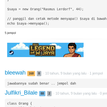
$saya = new Orang("Rasmus Lerdorf", 44); 

// panggil dan cetak metode menyapa() $saya di bawah

echo $saya->menyapa();
5
jempol
bleewah
· 10 tahun, 9 bulan yang lalu ·
1
jempol
168
8
jawabannya sudah benar .. jempol dah
Julfikri_Bilale
· 10 tahun, 9 bulan yang lalu ·
0
je
88
2
class Orang {
