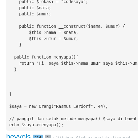
    public $lokasi = "codesaya";

    public $nama;

    public $umur;

    public function __construct($nama, $umur) {

        $this->nama = $nama;

        $this->umur = $umur;

    }

  public function menyapa(){

    return "Hi, saya $this->nama umur saya $this->umur.";

  }

}

$saya = new Orang("Rasmus Lerdorf", 44); 

// panggil dan cetak metode menyapa() $saya di bawah

echo $saya->menyapa();
heyyols
· 10 tahun, 3 bulan yang lalu ·
0
jempol