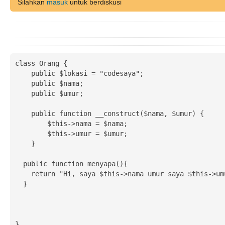
Silahkan
masuk
untuk berdiskusi
class Orang {

    public $lokasi = "codesaya";

    public $nama;

    public $umur;

    public function __construct($nama, $umur) {

        $this->nama = $nama;

        $this->umur = $umur;

    }

  public function menyapa(){

    return "Hi, saya $this->nama umur saya $this->umur.";

  }

}
