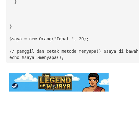
  }

}

$saya = new Orang("Iqbal ", 20); 

// panggil dan cetak metode menyapa() $saya di bawah

echo $saya->menyapa();