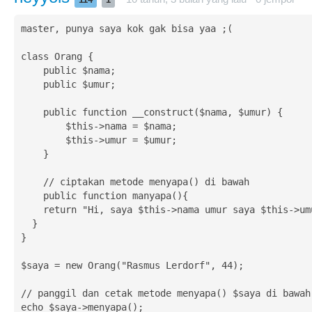
114
1
master, punya saya kok gak bisa yaa ;(

class Orang {

    public $nama;

    public $umur;

    public function __construct($nama, $umur) {

        $this->nama = $nama;

        $this->umur = $umur;

    }

    // ciptakan metode menyapa() di bawah

    public function manyapa(){

    return "Hi, saya $this->nama umur saya $this->umur.";

  }

}

$saya = new Orang("Rasmus Lerdorf", 44); 

// panggil dan cetak metode menyapa() $saya di bawah

echo $saya->menyapa();