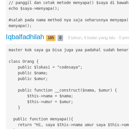
// panggil dan cetak metode menyapa() $saya di bawah

echo $saya->menyapa();

#salah pada nama method nya saja seharusnya menyapa()
manyapa();
Iqbalfadhilah
· 9 tahun, 4 bulan yang lalu ·
0
jem
185
0
master kok saya ga bisa juga yaa padahal sudah benar 
class Orang {

    public $lokasi = "codesaya";

    public $nama;

    public $umur;

    public function __construct($nama, $umur) {

        $this->nama = $nama;

        $this->umur = $umur;

    }

  public function menyapa(){

    return "Hi, saya $this->nama umur saya $this->umur.";
