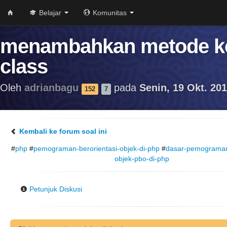
Belajar
Komunitas
menambahkan metode k
class
Oleh
adrianbagu
pada
Senin, 19 Okt. 201
152
7
Kembali ke forum soal ini
#
php
#
pemograman-berorientasi-objek-di-php
#
dasar-pemograman-
objek-pbo-di-php
Petunjuk Diskusi