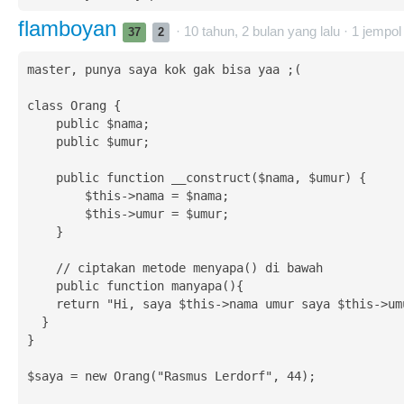
flamboyan
· 10 tahun, 2 bulan yang lalu ·
1
jempol
37
2
master, punya saya kok gak bisa yaa ;(

class Orang {

    public $nama;

    public $umur;

    public function __construct($nama, $umur) {

        $this->nama = $nama;

        $this->umur = $umur;

    }

    // ciptakan metode menyapa() di bawah

    public function manyapa(){

    return "Hi, saya $this->nama umur saya $this->umur.";

  }

}

$saya = new Orang("Rasmus Lerdorf", 44); 
