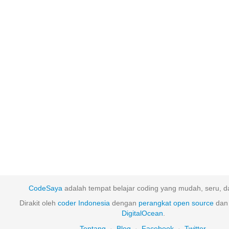
CodeSaya
adalah tempat belajar coding yang mudah, seru, da
Dirakit oleh
coder Indonesia
dengan
perangkat
open
source
dan 
DigitalOcean
.
Tentang
·
Blog
·
Facebook
·
Twitter