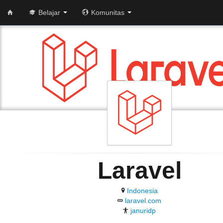
Belajar
Komunitas
Laravel
Indonesia
laravel.com
januridp