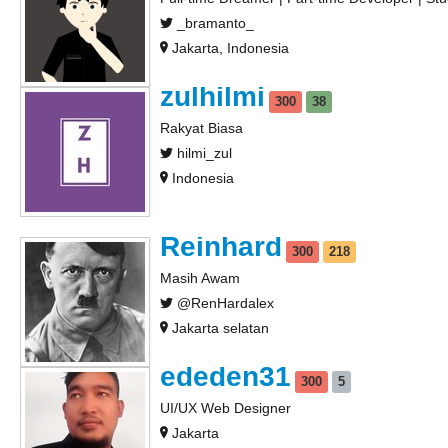
_bramanto_
Jakarta, Indonesia
zulhilmi
300
38
Rakyat Biasa
hilmi_zul
Indonesia
Reinhard
300
218
Masih Awam
@RenHardalex
Jakarta selatan
ededen31
300
5
UI/UX Web Designer
Jakarta