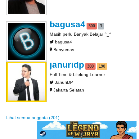
bagusa4
300
3
Masih perlu Banyak Belajar ^_^
bagusa4
Banyumas
januridp
300
190
Full Time & Lifelong Learner
JanuriDP
Jakarta Selatan
Lihat semua anggota (201)