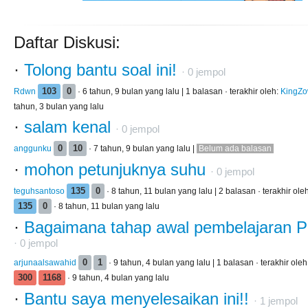
Daftar Diskusi:
·
Tolong bantu soal ini!
·
0
jempol
Rdwn
103
0
· 6 tahun, 9 bulan yang lalu | 1 balasan · terakhir oleh:
KingZ
tahun, 3 bulan yang lalu
·
salam kenal
·
0
jempol
anggunku
0
10
· 7 tahun, 9 bulan yang lalu |
Belum ada balasan
·
mohon petunjuknya suhu
·
0
jempol
teguhsantoso
135
0
· 8 tahun, 11 bulan yang lalu | 2 balasan · terakhir ole
135
0
· 8 tahun, 11 bulan yang lalu
·
Bagaimana tahap awal pembelajaran 
·
0
jempol
arjunaalsawahid
0
1
· 9 tahun, 4 bulan yang lalu | 1 balasan · terakhir oleh
300
1168
· 9 tahun, 4 bulan yang lalu
·
Bantu saya menyelesaikan ini!!
·
1
jempol