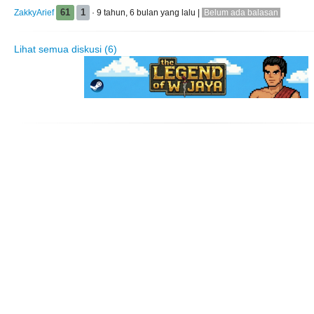
ZakkyArief
61
1
· 9 tahun, 6 bulan yang lalu |
Belum ada balasan
Lihat semua diskusi (6)