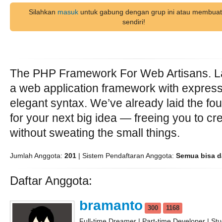
Silahkan
masuk
untuk gabung dengan grup ini atau membuat
sendiri!
The PHP Framework For Web Artisans. La
a web application framework with express
elegant syntax. We’ve already laid the fo
for your next big idea — freeing you to cr
without sweating the small things.
Jumlah Anggota:
201
| Sistem Pendaftaran Anggota:
Semua bisa d
Daftar Anggota:
bramanto
300
1168
Full-time Dreamer | Part-time Developer | St