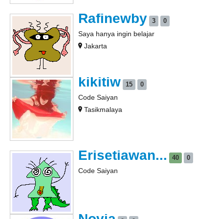
Rafinewby
3
0
Saya hanya ingin belajar
Jakarta
kikitiw
15
0
Code Saiyan
Tasikmalaya
Erisetiawan...
40
0
Code Saiyan
Novia