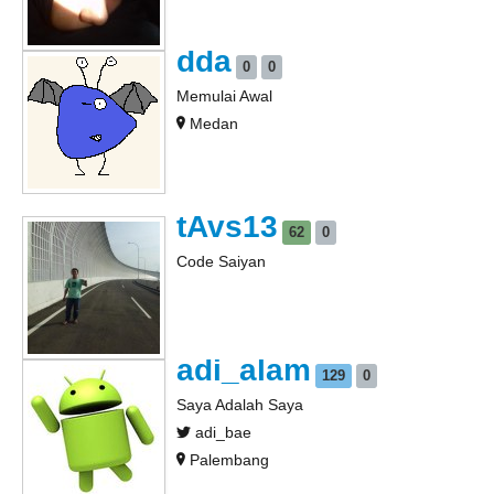
dda
0
0
Memulai Awal
Medan
tAvs13
62
0
Code Saiyan
adi_alam
129
0
Saya Adalah Saya
adi_bae
Palembang