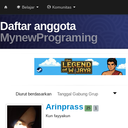
Belajar
Komunitas
Daftar anggota
MynewPrograming
Diurut berdasarkan
Arinprass
25
1
Kun fayyakun