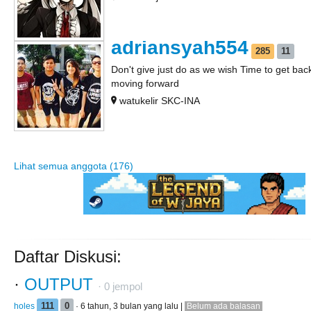
adriansyah554
285
11
Don't give just do as we wish Time to get bac
moving forward
watukelir SKC-INA
Lihat semua anggota (176)
Daftar Diskusi:
·
OUTPUT
·
0
jempol
holes
111
0
· 6 tahun, 3 bulan yang lalu |
Belum ada balasan