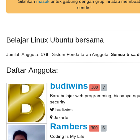
Silahkan
masuk
untuk gabung dengan grup ini atau membuat
sendiri!
Belajar Linux Ubuntu bersama
Jumlah Anggota:
176
| Sistem Pendaftaran Anggota:
Semua bisa d
Daftar Anggota:
budiwins
300
7
Baru belajar web programming, biasanya ngul
security
budiwins
Jakarta
Rambers
300
6
Coding Is My Life