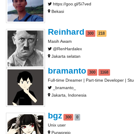
https://goo.gl/5i7ved
Bekasi
Reinhard
300
218
Masih Awam
@RenHardalex
Jakarta selatan
bramanto
300
1168
Full-time Dreamer | Part-time Developer | St
_bramanto_
Jakarta, Indonesia
bgz
300
0
Unix user
Purworejo