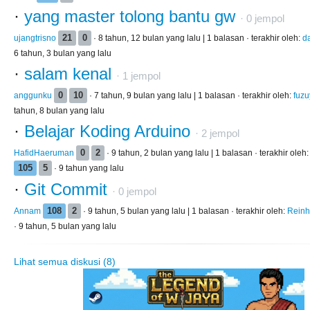
·
yang master tolong bantu gw
·
0
jempol
ujangtrisno
21
0
· 8 tahun, 12 bulan yang lalu | 1 balasan · terakhir oleh:
d
6 tahun, 3 bulan yang lalu
·
salam kenal
·
1
jempol
anggunku
0
10
· 7 tahun, 9 bulan yang lalu | 1 balasan · terakhir oleh:
fuz
tahun, 8 bulan yang lalu
·
Belajar Koding Arduino
·
2
jempol
HafidHaeruman
0
2
· 9 tahun, 2 bulan yang lalu | 1 balasan · terakhir oleh
105
5
· 9 tahun yang lalu
·
Git Commit
·
0
jempol
Annam
108
2
· 9 tahun, 5 bulan yang lalu | 1 balasan · terakhir oleh:
Rein
· 9 tahun, 5 bulan yang lalu
Lihat semua diskusi (8)