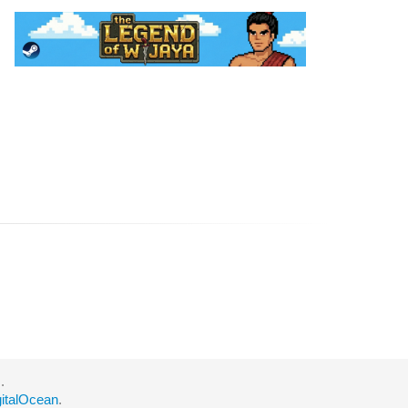
.
gitalOcean
.