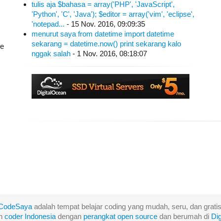
tulis aja $bahasa = array('PHP', 'JavaScript',
'Python', 'C', 'Java'); $editor = array('vim', 'eclipse',
'notepad...
- 15 Nov. 2016, 09:09:35
menurut saya from datetime import datetime
sekarang = datetime.now() print sekarang kalo
ve
nggak salah
- 1 Nov. 2016, 08:18:07
CodeSaya
adalah tempat belajar coding yang mudah, seru, dan gratis
eh
coder Indonesia
dengan
perangkat
open
source
dan berumah di
Di