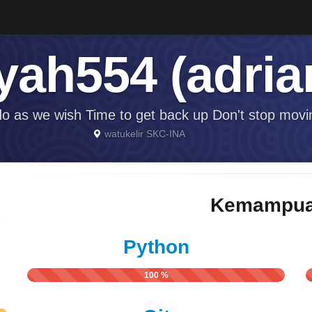
yah554 (adria
 do as we wish Time to get back up Don't stop movi
watukelir SKC-INA
Kemampua
Python
100 %