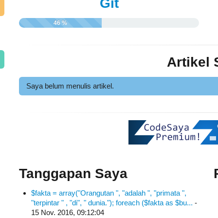
Git
46 %
Artikel
Saya belum menulis artikel.
Tanggapan Saya
$fakta = array("Orangutan ", "adalah ", "primata ",
"terpintar " , "di", " dunia."); foreach ($fakta as $bu...
-
15 Nov. 2016, 09:12:04