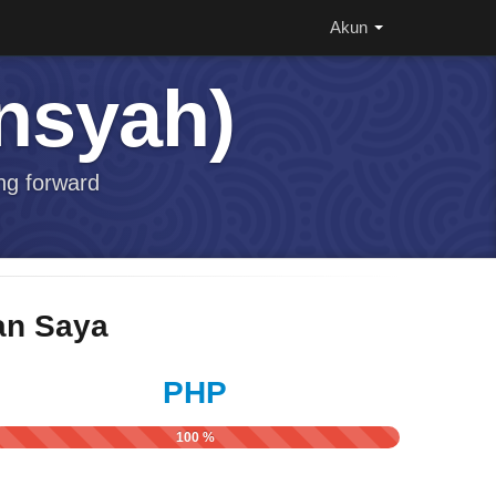
Akun
nsyah)
ng forward
n Saya
PHP
100 %