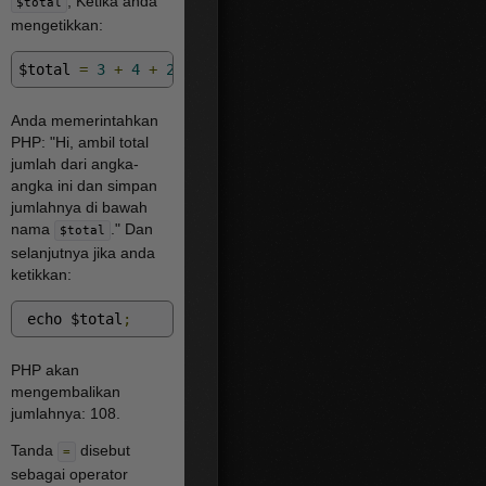
, Ketika anda
$total
mengetikkan:
$total 
=
3
+
4
+
2
+
99
;
Anda memerintahkan
PHP: "Hi, ambil total
jumlah dari angka-
angka ini dan simpan
jumlahnya di bawah
nama
." Dan
$total
selanjutnya jika anda
ketikkan:
 echo $total
;
PHP akan
mengembalikan
jumlahnya: 108.
Tanda
disebut
=
sebagai operator