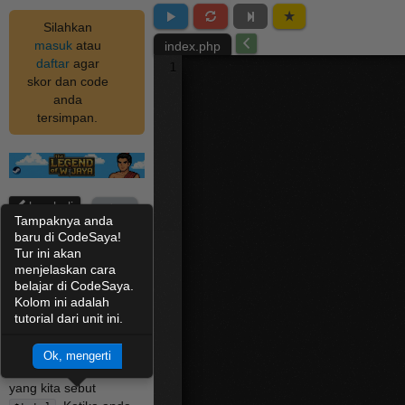
Silahkan
masuk
atau
index.php
daftar
agar
1
skor dan code
anda
tersimpan.
kembali
unit
Tampaknya anda
Variabel
baru di CodeSaya!
Tur ini akan
menjelaskan cara
Sebuah variabel
belajar di CodeSaya.
hanyalah sebuah nama
Kolom ini adalah
yang PHP gunakan
tutorial dari unit ini.
untuk melacak sebuah
nilai. Contohnya kita
Ok, mengerti
punya sebuah variabel
yang kita sebut