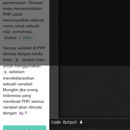
penempatan. Dimana
anda memerintahkan
PHP untuk
menempatkan sebuah
nama untuk sebuah
nilai, contohnya:
.
$tahun
=
1945
;
Semua variabel di PHP
dimulai dengan tanda
dolar:
. Jangan lupa
$
untuk menggunakan
sebelum
$
mendeklarasikan
sebuah variabel.
Mungkin jika orang
Indonesia yang
membuat PHP, semua
variabel akan dimulai
dengan
!!
Rp
Code Output